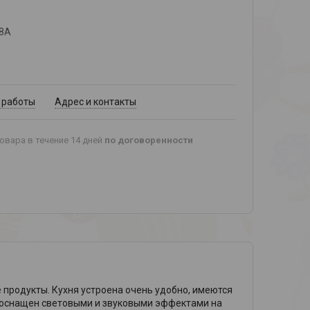
08А
 работы
Адрес и контакты
овара в течение 14 дней
по договоренности
е продукты. Кухня устроена очень удобно, имеются
е оснащен световыми и звуковыми эффектами на