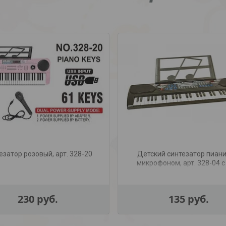
езатор розовый, арт. 328-20
Детский синтезатор пиани
микрофоном, арт. 328-04 
(от сети и на батарейка
230
руб.
135
руб.