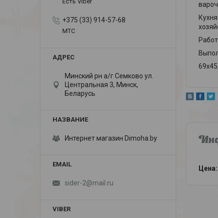
Есть Viber
вароч
Кухня
+375 (33) 914-57-68
хозяй
МТС
Работ
Выпол
69х45
Минский рн а/г Семково ул.
Центральная 3, Минск,
Беларусь
Интернет магазин Dimoha.by
Инф
Цена:
sider-2@mail.ru