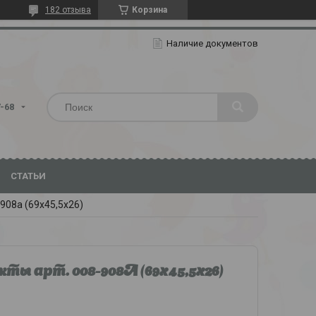
182 отзыва
Корзина
Наличие документов
7-68
СТАТЬИ
908а (69х45,5х26)
ы арт. 008-908А (69х45,5х26)