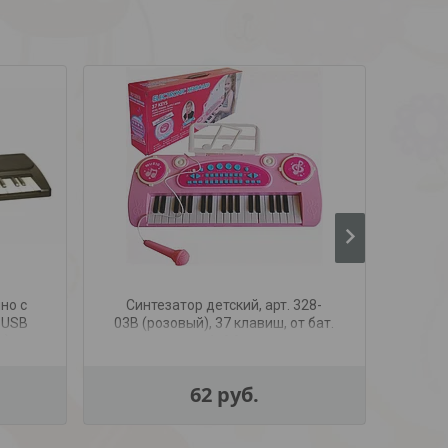
но с
Синтезатор детский, арт. 328-
Дет
с USB
03B (розовый), 37 клавиш, от бат.
мик
х)
4хАА
(от 
62
руб.