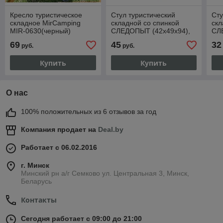
Кресло туристическое
Стул туристический
Сту
складное MirCamping
складной со спинкой
скл
MIR-0630(черный)
СЛЕДОПЫТ (42х49х94),
СЛ
цв. т. синий, арт. PF-FOR-
цв.
69
45
32
руб.
руб.
S05
S0
Купить
Купить
О нас
100% положительных из 6 отзывов за год
Компания продает на
Deal.by
Работает с 06.02.2016
г. Минск
Минский рн а/г Семково ул. Центральная 3, Минск,
Беларусь
Контакты
Сегодня работает с 09:00 до 21:00