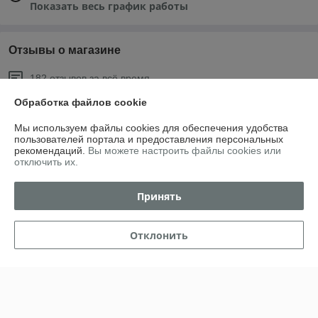
Показать весь график работы
Отзывы о магазине
182 отзывов за всё время
Обработка файлов cookie
Олег
20.07.2026
Мы используем файлы cookies для обеспечения удобства
Хорошо
пользователей портала и предоставления персональных
рекомендаций.
Вы можете настроить файлы cookies или
отключить их.
Светлана
24.04.2026
Отлично
Принять
Отличный магазин, все вовремя и доставка на высшем уровне. 
Спасибо большое.
Отклонить
Показать все отзывы
О нас