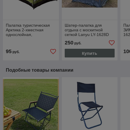
Палатка туристическая
Шатер-палатка для
Пал
Арктика 2-хместная
отдыха с москитной
ЗИ
однослойная,
сеткой Lanyu LY-1628D
162
210х150х125, арт. 313
(320x320x245)
250
руб.
95
10
руб.
Купить
Подобные товары компании