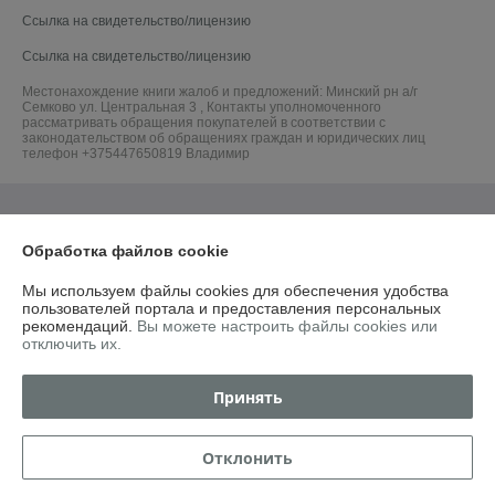
Ссылка на свидетельство/лицензию
Ссылка на свидетельство/лицензию
Местонахождение книги жалоб и предложений: Минский рн а/г
Семково ул. Центральная 3 , Контакты уполномоченного
рассматривать обращения покупателей в соответствии с
законодательством об обращениях граждан и юридических лиц
телефон +375447650819 Владимир
Обработка файлов cookie
Мы используем файлы cookies для обеспечения удобства
пользователей портала и предоставления персональных
рекомендаций.
Вы можете настроить файлы cookies или
отключить их.
Принять
Отклонить