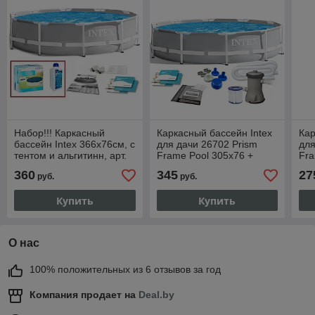
Набор!!! Каркасный
Каркасный бассейн Intex
Кар
бассейн Intex 366х76см, с
для дачи 26702 Prism
для
тентом и альгитинн, арт.
Frame Pool 305x76 +
Fra
26710 в наборе
фильтр-насос на 2000 л/ч
360
345
27
руб.
руб.
Купить
Купить
О нас
100% положительных из 6 отзывов за год
Компания продает на
Deal.by