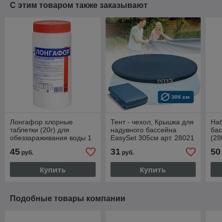
С этим товаром также заказывают
Лонгафор хлорные
Тент - чехол, Крышка для
Наб
таблетки (20г) для
надувного бассейна
бас
обеззараживания воды 1
EasySet 305см арт. 28021
(28
кг
45
31
50
руб.
руб.
Купить
Купить
Подобные товары компании