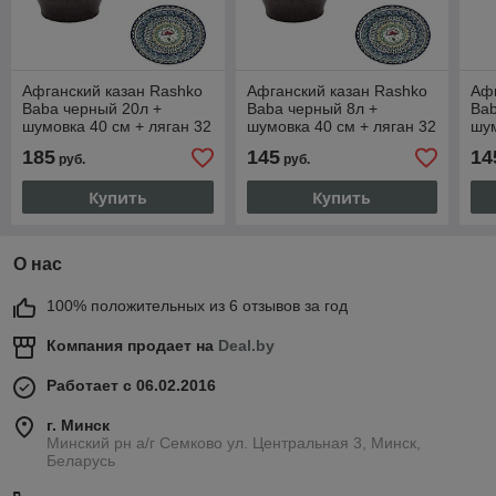
Афганский казан Rashko
Афганский казан Rashko
Афг
Baba черный 20л +
Baba черный 8л +
Bab
шумовка 40 см + ляган 32
шумовка 40 см + ляган 32
шум
см +прокладка
см +прокладка
см 
185
145
14
руб.
руб.
Купить
Купить
О нас
100% положительных из 6 отзывов за год
Компания продает на
Deal.by
Работает с 06.02.2016
г. Минск
Минский рн а/г Семково ул. Центральная 3, Минск,
Беларусь