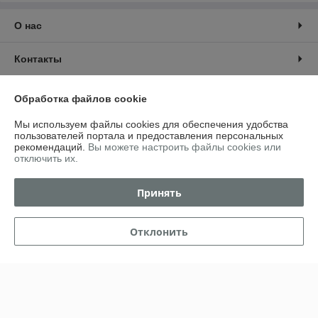
О нас
Контакты
Доставка и оплата
Обработка файлов cookie
Мы используем файлы cookies для обеспечения удобства
График работы
пользователей портала и предоставления персональных
рекомендаций.
Вы можете настроить файлы cookies или
отключить их.
Полная версия сайта
Принять
Политика обработки cookies
Сайт создан на платформе Deal.by
Отклонить
Информация для покупателя
Юридическое лицо:
ИП Сидоревич Владимир Владимирович
Минский р-н аг.Семково ул. Центральная д.1В кв.13