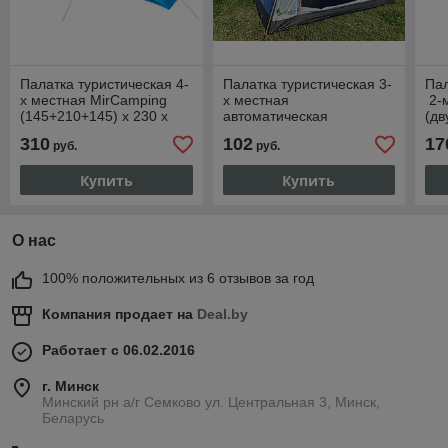
Палатка туристическая 4-
Палатка туристическая 3-
Пал
х местная MirCamping
х местная
2-
(145+210+145) х 230 х
автоматическая
(дв
200см арт. 1910-4
Mircamping , арт. 910-3,
610
310
102
17
руб.
руб.
210х210х125
Купить
Купить
О нас
100% положительных из 6 отзывов за год
Компания продает на
Deal.by
Работает с 06.02.2016
г. Минск
Минский рн а/г Семково ул. Центральная 3, Минск,
Беларусь