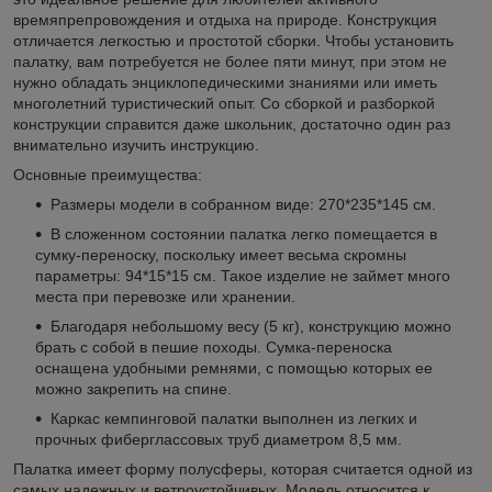
времяпрепровождения и отдыха на природе. Конструкция
отличается легкостью и простотой сборки. Чтобы установить
палатку, вам потребуется не более пяти минут, при этом не
нужно обладать энциклопедическими знаниями или иметь
многолетний туристический опыт. Со сборкой и разборкой
конструкции справится даже школьник, достаточно один раз
внимательно изучить инструкцию.
Основные преимущества:
Размеры модели в собранном виде: 270*235*145 см.
В сложенном состоянии палатка легко помещается в
сумку-переноску, поскольку имеет весьма скромны
параметры: 94*15*15 см. Такое изделие не займет много
места при перевозке или хранении.
Благодаря небольшому весу (5 кг), конструкцию можно
брать с собой в пешие походы. Сумка-переноска
оснащена удобными ремнями, с помощью которых ее
можно закрепить на спине.
Каркас кемпинговой палатки выполнен из легких и
прочных фиберглассовых труб диаметром 8,5 мм.
Палатка имеет форму полусферы, которая считается одной из
самых надежных и ветроустойчивых. Модель относится к