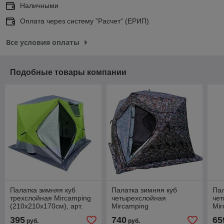
Наличными
Оплата через систему ”Расчет“ (ЕРИП)
Все условия оплаты
Подобные товары компании
Палатка зимняя куб
Палатка зимняя куб
Пал
трехслойная Mircamping
четырехслойная
че
(210х210х170см), арт.
Mircamping
Mir
MIR-2018
(240х240х190/220см),
(24
395
740
65
руб.
руб.
арт. 2019MC
ар