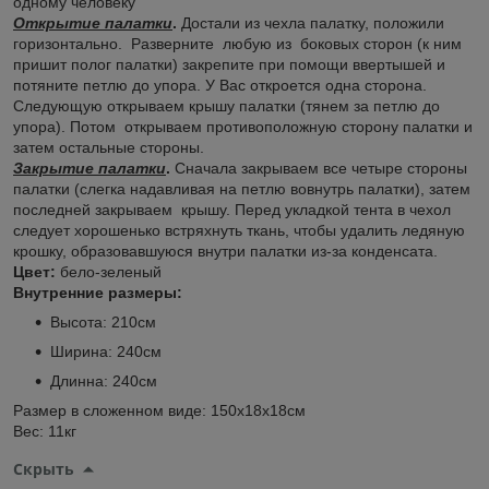
одному человеку
Открытие палатки
.
Достали из чехла палатку, положили
горизонтально. Разверните любую из боковых сторон (к ним
пришит полог палатки) закрепите при помощи ввертышей и
потяните петлю до упора. У Вас откроется одна сторона.
Следующую открываем крышу палатки (тянем за петлю до
упора). Потом открываем противоположную сторону палатки и
затем остальные стороны.
Закрытие палатки
.
Сначала закрываем все четыре стороны
палатки (слегка надавливая на петлю вовнутрь палатки), затем
последней закрываем крышу. Перед укладкой тента в чехол
следует хорошенько встряхнуть ткань, чтобы удалить ледяную
крошку, образовавшуюся внутри палатки из-за конденсата.
Цвет:
бело-зеленый
Внутренние размеры:
Высота: 210см
Ширина: 240см
Длинна: 240см
Размер в сложенном виде: 150х18х18см
Вес: 11кг
Скрыть