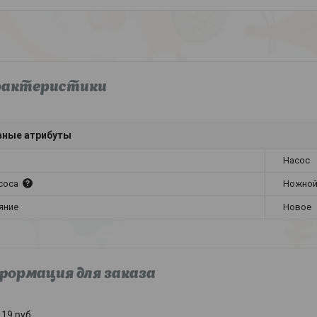
рактеристики
вные атрибуты
Насос
асоса
Ножно
яние
Новое
ормация для заказа
19
руб.