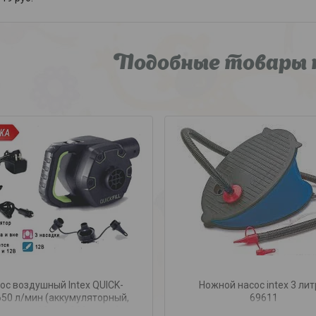
Подобные товары 
ос воздушный Intex QUICK-
Ножной насос intex 3 лит
 650 л/мин (аккумуляторный,
69611
ядка от 12 или 220 вольт),