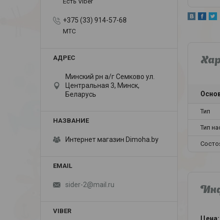
Есть Viber
+375 (33) 914-57-68
МТС
Ха
Минский рн а/г Семково ул.
Центральная 3, Минск,
Осно
Беларусь
Тип
Тип н
Интернет магазин Dimoha.by
Состо
sider-2@mail.ru
Инф
Цена: