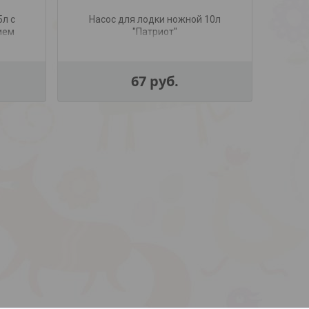
5л с
Насос для лодки ножной 10л
ием
"Патриот"
67
руб.