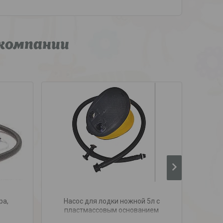
компании
ра,
Насос для лодки ножной 5л с
На
пластмассовым основанием