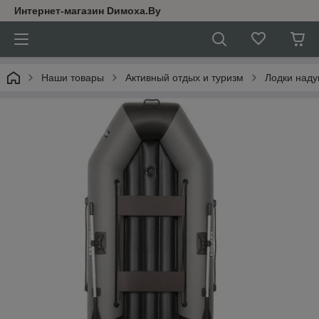
Интернет-магазин Dимoхa.By
Наши товары
Активный отдых и туризм
Лодки над