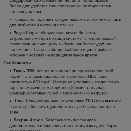
анодированного алюминия, лопасти - пластиковые.
Весла для удобства транспортировки разбираются в
половину длины.
Прекрасно подходит как для рыбаков и охотников, так и
для любителей активного отдыха.
Лодка Шаркс оборудована двумя банками,
закрепленными при помощи системы "ликтрос-ликпаз",
позволяющие сидящему выбрать наиболее удобное
положение. Такое свойство особенно оценят рыбаки,
которые проводят на воде длительное время.
Особенности
Ткань ПВХ
, использованная при производстве этой
лодки – это армированная пятислойная ПВХ ткань,
плотностью 800 гр/м². Материал устойчив к воздействию
горюче-смазочных материалов (бензина, масла),
ультрафиолетовых лучей и механических нагрузок.
Швы
. Швы, сваренные на установке ТВЧ (токи высокой
частоты), обеспечат дополнительную безопасность на
воде.
Леерный трос
. Безопасность пассажиров
дополнительно обеспечивается натянутым вдоль борта
леерным тросом.