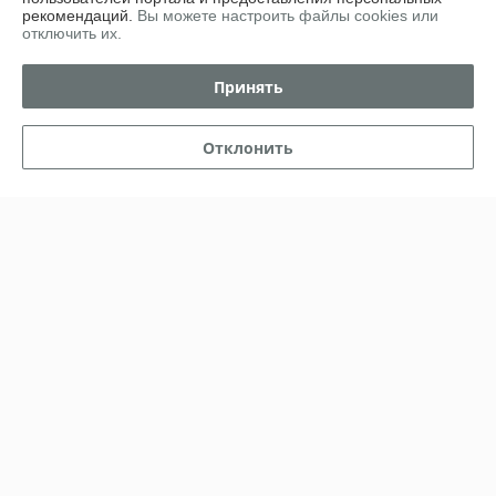
рекомендаций.
Вы можете настроить файлы cookies или
Работает с 06.02.2016
отключить их.
г. Минск
Минский рн а/г Семково ул. Центральная 3, Минск,
Принять
Беларусь
Контакты
Отклонить
Сегодня работает с 09:00 до 21:00
Показать весь график работы
Отзывы о магазине
182 отзывов за всё время
Олег
20.07.2026
Хорошо
Светлана
24.04.2026
Отлично