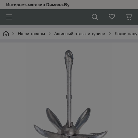
Интернет-магазин Dимoхa.By
Наши товары
Активный отдых и туризм
Лодки над