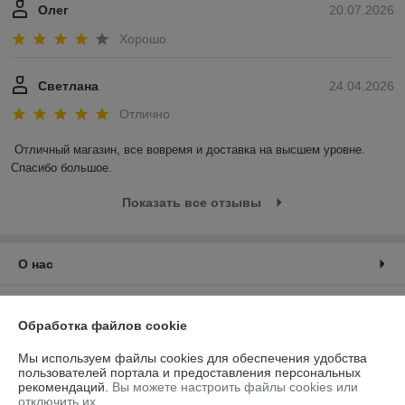
Олег
20.07.2026
Хорошо
Светлана
24.04.2026
Отлично
Отличный магазин, все вовремя и доставка на высшем уровне. 
Спасибо большое.
Показать все отзывы
О нас
Контакты
Обработка файлов cookie
Доставка и оплата
Мы используем файлы cookies для обеспечения удобства
пользователей портала и предоставления персональных
рекомендаций.
Вы можете настроить файлы cookies или
График работы
отключить их.