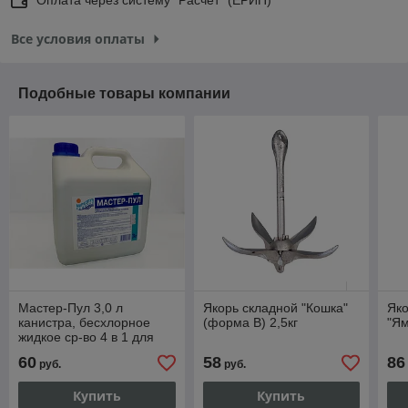
Все условия оплаты
Подобные товары компании
Мастер-Пул 3,0 л
Якорь складной "Кошка"
Яко
канистра, бесхлорное
(форма В) 2,5кг
"Ям
жидкое ср-во 4 в 1 для
обеззараживания чистки
60
58
86
руб.
руб.
воды
Купить
Купить