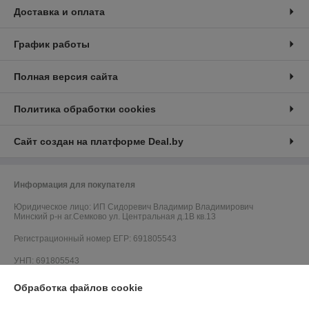
Доставка и оплата
График работы
Полная версия сайта
Политика обработки cookies
Сайт создан на платформе Deal.by
Информация для покупателя
Юридическое лицо:
ИП Сидоревич Владимир Владимирович
Минский р-н аг.Семково ул. Центральная д.1В кв.13
Регистрационный номер ЕГР: 691805543
УНП: 691805543
Регистрационный орган: Минский районный исполнительный комитет,
Обработка файлов cookie
Отдел по контролю за рекламой и защите прав потребителей г. Минск,
ул. Ольшевского, 8 +375 (17) 270-50-24