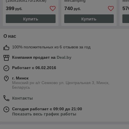
(180х180х170/190см)
Mircamping
Mir
(мобильная баня), арт.
(240х240х190/220см),
(24
399
740
57
руб.
руб.
MIR-2016
арт. 2019MC
Купить
Купить
О нас
100% положительных из 6 отзывов за год
Компания продает на
Deal.by
Работает с 06.02.2016
г. Минск
Минский рн а/г Семково ул. Центральная 3, Минск,
Беларусь
Контакты
Сегодня работает с 09:00 до 21:00
Показать весь график работы