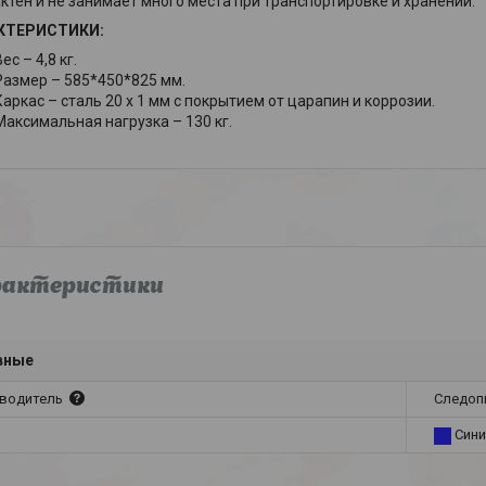
ктен и не занимает много места при транспортировке и хранении.
КТЕРИСТИКИ:
ес – 4,8 кг.
Размер – 585*450*825 мм.
Каркас – сталь 20 х 1 мм с покрытием от царапин и коррозии.
Максимальная нагрузка – 130 кг.
рактеристики
вные
водитель
Следоп
Сини