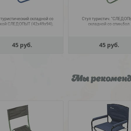
 туристический складной со
Стул туристич. "СЛЕДОП
кой СЛЕДОПЫТ (42х49х94),
складной со спин,бол.
. т. синий, арт. PF-FOR-S05
420х490х940мм,труба стал
мм(рипстоп т.хаки)
45
руб.
45
руб.
Мы рекомен