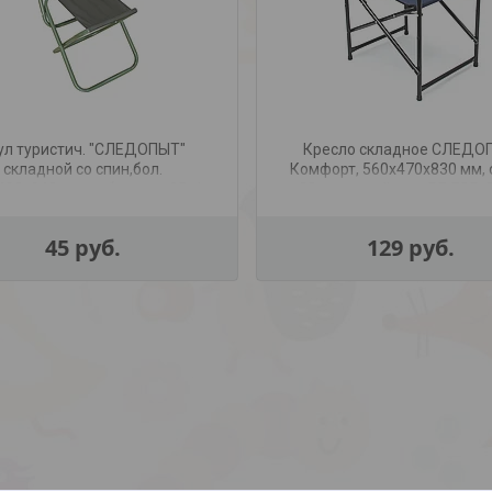
ул туристич. "СЛЕДОПЫТ"
Кресло складное СЛЕДО
складной со спин,бол.
Комфорт, 560х470х830 мм, 
490х940мм,труба сталь25х1
22 мм, синий, арт. PF-FOR
мм(рипстоп т.хаки)
45
руб.
129
руб.