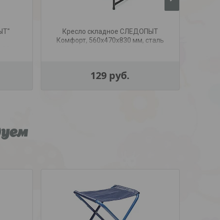
ЫТ"
Кресло складное СЛЕДОПЫТ
Ст
Комфорт, 560х470х830 мм, сталь
скла
ь25х1
22 мм, синий, арт. PF-FOR-SK15
тру
129
руб.
дуем