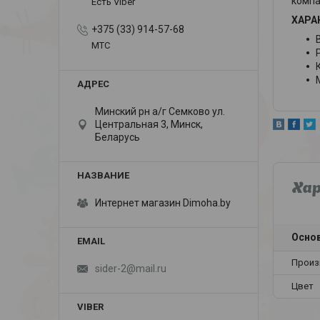
компа
Есть Viber
ХАРА
+375 (33) 914-57-68
В
МТС
Минский рн а/г Семково ул.
Центральная 3, Минск,
Беларусь
Ха
Интернет магазин Dimoha.by
Осно
Произ
sider-2@mail.ru
Цвет