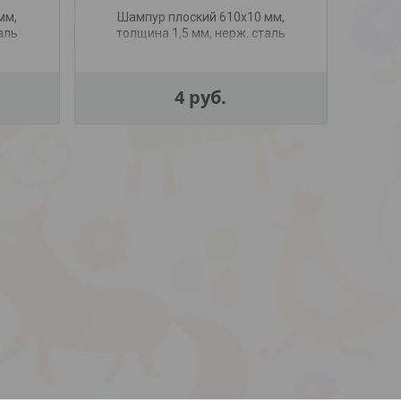
мм,
Шампур плоский 610х10 мм,
Ша
аль
толщина 1,5 мм, нерж. сталь
толщ
4
руб.