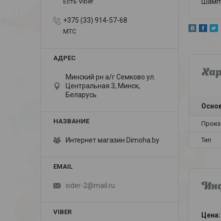
Шампу
Есть Viber
+375 (33) 914-57-68
МТС
Ха
Минский рн а/г Семково ул.
Центральная 3, Минск,
Беларусь
Осно
Произ
Тип
Интернет магазин Dimoha.by
sider-2@mail.ru
Инф
Цена: