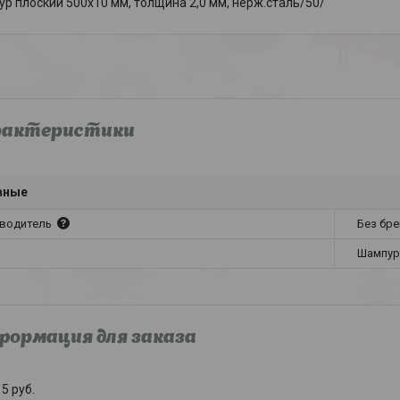
р плоский 500х10 мм, толщина 2,0 мм, нерж.сталь/50/
рактеристики
вные
водитель
Без бр
Шампур
ормация для заказа
5
руб.