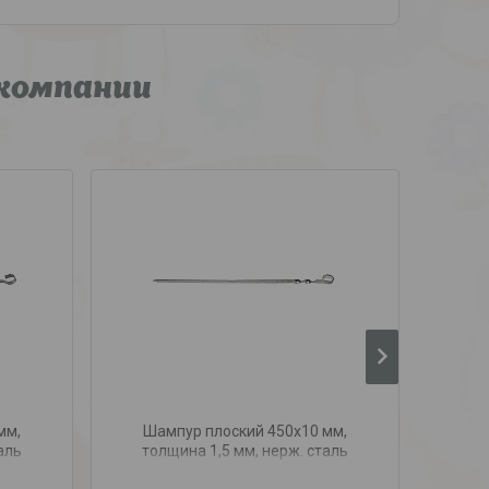
компании
мм,
Шампур плоский 450х10 мм,
Ша
аль
толщина 1,5 мм, нерж. сталь
то