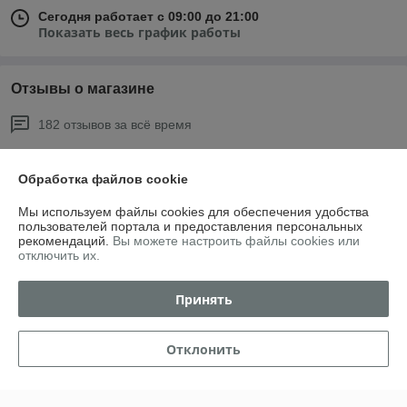
Сегодня работает с 09:00 до 21:00
Показать весь график работы
Отзывы о магазине
182 отзывов за всё время
Олег
20.07.2026
Обработка файлов cookie
Хорошо
Мы используем файлы cookies для обеспечения удобства
пользователей портала и предоставления персональных
Светлана
24.04.2026
рекомендаций.
Вы можете настроить файлы cookies или
отключить их.
Отлично
Принять
Отличный магазин, все вовремя и доставка на высшем уровне. 
Спасибо большое.
Отклонить
Показать все отзывы