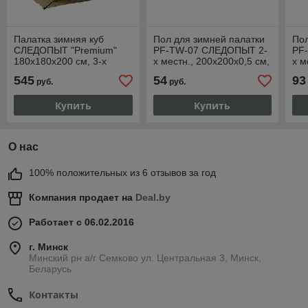
Палатка зимняя куб
Пол для зимней палатки
Пол
СЛЕДОПЫТ "Premium"
PF-TW-07 СЛЕДОПЫТ 2-
PF
180х180х200 см, 3-х
х местн., 200х200х0,5 см,
х м
местная, 3 слоя, цв.
однослойный,
тр
545
54
93
руб.
руб.
белый/олива
полиэтилен вспен.
Купить
Купить
О нас
100% положительных из 6 отзывов за год
Компания продает на
Deal.by
Работает с 06.02.2016
г. Минск
Минский рн а/г Семково ул. Центральная 3, Минск,
Беларусь
Контакты