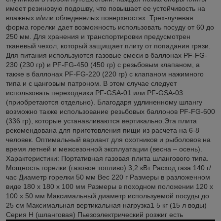
имеет резиновую подошву, что повышает ее устойчивость на
влажных и/или обледенелых поверхностях. Трех-лучевая
форма горелки дает возможность использовать посуду от 60 до
250 мм. Для хранения и транспортировки предусмотрен
тканевый чехол, который защищает плиту от попадания грязи.
Для питания используются газовые смеси в баллонах PF-FG-
230 (230 гр) и PF-FG-450 (450 гр) с резьбовым клапаном, а
также в баллонах PF-FG-220 (220 гр) с клапаном нажимного
типа и с цанговым патроном. В этом случае следует
использовать переходники PF-GSA-01 или PF-GSA-03
(приобретаются отдельно). Благодаря удлиненному шлангу
возможно также использование резьбовых баллонов PF-FG-600
(336 гр), которые устанавливаются вертикально.Эта плита
рекомендована для приготовления пищи из расчета на 6-8
человек. Оптимальный вариант для охотников и рыболовов на
время летней и межсезонной эксплуатации (весна – осень).
Характеристики: Портативная газовая плита шлангового типа.
Мощность горелки (газовое топливо) 3,2 кВт Расход газа 140 г/
час Диаметр горелки 50 мм Вес 220 г Размеры в разложенном
виде 180 х 180 х 100 мм Размеры в походном положении 120 х
100 х 50 мм Максимальный диаметр используемой посуды до
25 см Максимальная вертикальная нагрузка1 5 кг (15 л воды)
Серия H (шланговая) Пьезоэлектрический розжиг есть