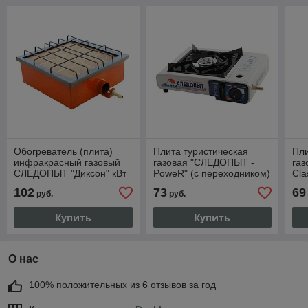
Обогреватель (плита)
Плита туристическая
Пли
инфракрасный газовый
газовая "СЛЕДОПЫТ -
га
СЛЕДОПЫТ "Диксон" кВт
PoweR" (с переходником)
Cla
4,62
102
73
69
руб.
руб.
Купить
Купить
О нас
100% положительных из 6 отзывов за год