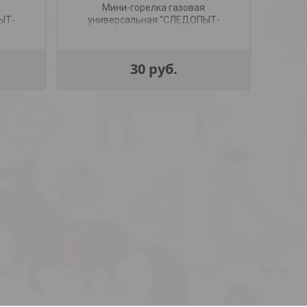
я
Мини-горелка газовая
ЫТ-
универсальная "СЛЕДОПЫТ-
тью
GTP-R05", с возможностью
перезаправки
30
руб.