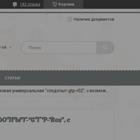
182 отзыва
Корзина
Наличие документов
7-68
СТАТЬИ
Мини-горелка газовая универсальная "следопыт-gtp-r02", с возможностью перезаправки
ЕДОПЫТ-GTP-R02", с