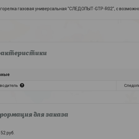
горелка газовая универсальная "СЛЕДОПЫТ-GTP-R02", с возможн
рактеристики
вные
водитель
Следоп
ормация для заказа
52
руб.