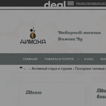
Начать продавать на 
Интернет-магазин
Dимoхa.By
ГЛАВНАЯ
ТОВАРЫ И УСЛУГИ
О НАС
КО
...
Активный отдых и туризм
Походные газовые 
Мин
воз