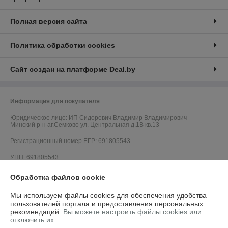
Полная версия сайта
Политика обработки cookies
Сайт создан на платформе Deal.by
Информация для покупателя
Юридическое лицо:
ИП Сидоревич Владимир Владимирович
Минский р-н аг.Семково ул. Центральная д.1В кв.13
Регистрационный номер ЕГР: 691805543
УНП: 691805543
Регистрационный орган: Минский районный исполнительный комитет,
Обработка файлов cookie
Отдел по контролю за рекламой и защите прав потребителей г. Минск,
ул. Ольшевского, 8 +375 (17) 270-50-24
Мы используем файлы cookies для обеспечения удобства
пользователей портала и предоставления персональных
Дата регистрации компании: 05.02.2016
рекомендаций.
Вы можете настроить файлы cookies или
отключить их.
Ссылка на свидетельство/лицензию