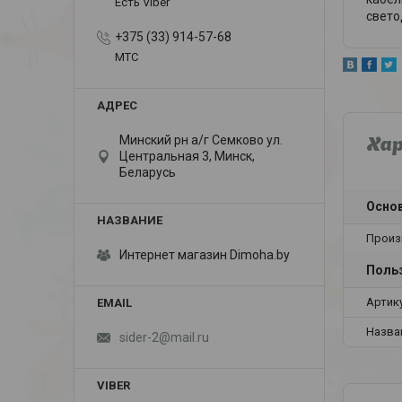
Есть Viber
свето
+375 (33) 914-57-68
МТС
Минский рн а/г Семково ул.
Ха
Центральная 3, Минск,
Беларусь
Осно
Произ
Интернет магазин Dimoha.by
Польз
Артик
Назва
sider-2@mail.ru