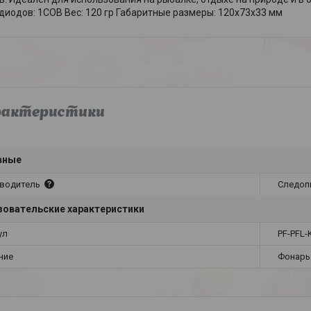
диодов: 1COB Вес: 120 гр Габаритные размеры: 120x73x33 мм
рактеристики
вные
водитель
Следоп
овательские характеристики
ул
PF-PFL-
ние
Фонарь