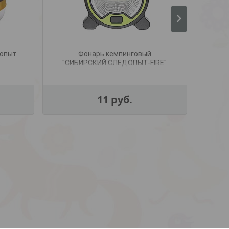
допыт
Фонарь кемпинговый
"СИБИРСКИЙ СЛЕДОПЫТ-FIRE"
"
FIR
11
руб.