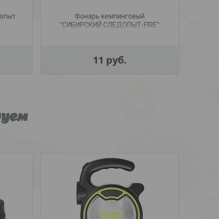
допыт
Фонарь кемпинговый
"СИБИРСКИЙ СЛЕДОПЫТ-FIRE"
"
FIR
11
руб.
дуем