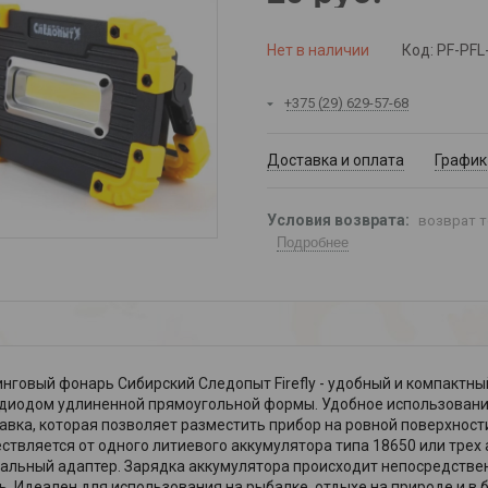
Нет в наличии
Код:
PF-PFL
+375 (29) 629-57-68
Доставка и оплата
График
возврат т
Подробнее
нговый фонарь Сибирский Следопыт Firefly - удобный и компактн
диодом удлиненной прямоугольной формы. Удобное использовани
авка, которая позволяет разместить прибор на ровной поверхност
ствляется от одного литиевого аккумулятора типа 18650 или трех
альный адаптер. Зарядка аккумулятора происходит непосредствен
ь. Идеален для использования на рыбалке, отдыхе на природе и в 