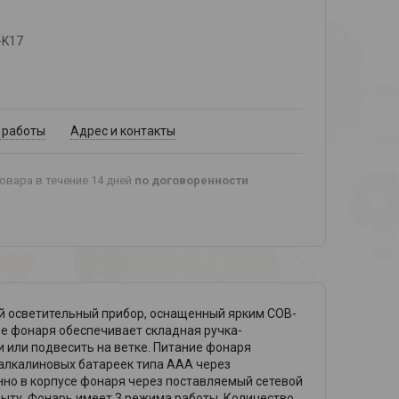
-K17
 работы
Адрес и контакты
овара в течение 14 дней
по договоренности
ый осветительный прибор, оснащенный ярким СОВ-
е фонаря обеспечивает складная ручка-
и или подвесить на ветке. Питание фонаря
 алкалиновых батареек типа ААА через
но в корпусе фонаря через поставляемый сетевой
быту. Фонарь имеет 3 режима работы. Количество