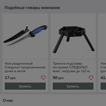
Подобные товары компании
Нож разделочный
Тренога-подставка
Нож
Следопыт прорезиненная
костровая СЛЕДОПЫТ,
Сл
ручка в чехле
макс. нагрузка до 110 кг,
руч
разборная, в чехле PF-
17
50
41
руб.
руб.
CAM-04
Купить
Купить
О нас