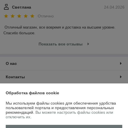
Светлана
24.04.2026
Отлично
Отличный магазин, все вовремя и доставка на высшем уровне. 
Спасибо большое.
Показать все отзывы
О нас
Контакты
Доставка и оплата
Обработка файлов cookie
Мы используем файлы cookies для обеспечения удобства
График работы
пользователей портала и предоставления персональных
рекомендаций.
Вы можете настроить файлы cookies или
отключить их.
Полная версия сайта