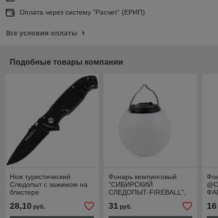
Оплата через систему ”Расчет“ (ЕРИП)
Все условия оплаты
Подобные товары компании
Нож туристический
Фонарь кемпинговый
Фо
Следопыт с зажимом на
"СИБИРСКИЙ
@С
блистере
СЛЕДОПЫТ-FIREBALL",
ФАР
12 LED SMD, аккум.
22
28,10
31
16
руб.
руб.
220В/100