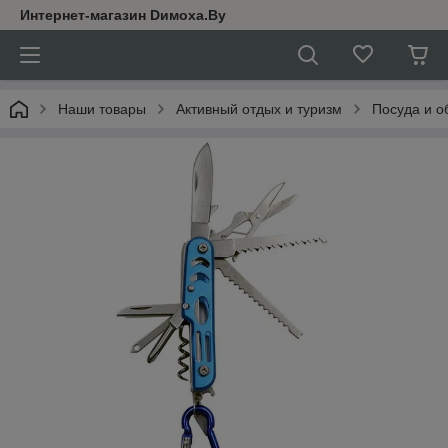
Интернет-магазин Dимoхa.By
Наши товары
Активный отдых и туризм
Посуда и о