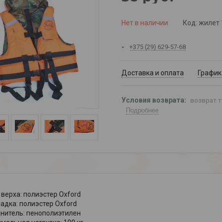
Нет в наличии
Код:
жилет 
+375 (29) 629-57-68
Доставка и оплата
График
возврат т
Подробнее
 верха: полиэстер Oxford
адка: полиэстер Oxford
нитель: пенополиэтилен