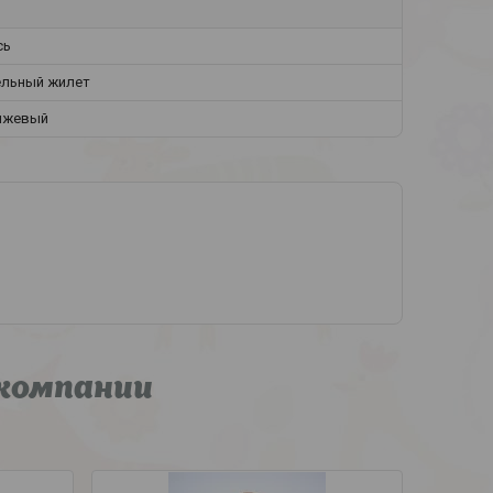
сь
ельный жилет
нжевый
компании