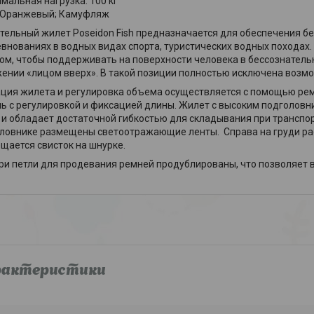
мальная нагрузка: 100 кг
 Оранжевый; Камуфляж
тельный жилет Poseidon Fish предназначается для обеспечения бе
евнованиях в водных видах спорта, туристических водных походах
ом, чтобы поддерживать на поверхности человека в бессознательн
ении «лицом вверх». В такой позиции полностью исключена возмо
ция жилета и регулировка объема осуществляется с помощью рем
ь с регулировкой и фиксацией длины. Жилет с высоким подголовн
 и обладает достаточной гибкостью для складывания при транспорт
ловнике размещены светоотражающие ленты. Справа на груди рас
щается свисток на шнурке.
ри петли для продевания ремней продублированы, что позволяет 
рактеристики