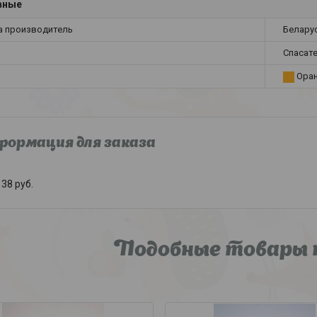
вные
а производитель
Белару
Спасат
Ора
ормация для заказа
38
руб.
Подобные товары 