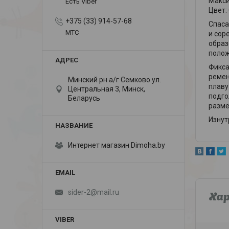
Макси
Есть Viber
Цвет:
+375 (33) 914-57-68
Спаса
МТС
и сор
образ
полож
Фикса
ремен
Минский рн а/г Семково ул.
плаву
Центральная 3, Минск,
подго
Беларусь
разме
Изнут
Интернет магазин Dimoha.by
sider-2@mail.ru
Ха