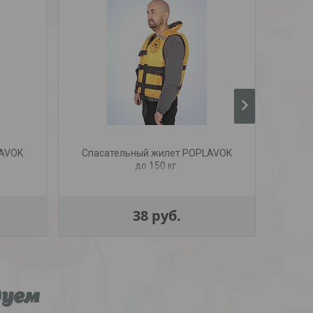
LAVOK
Спасательный жилет POPLAVOK
Спас
до 150 кг.
38
руб.
дуем