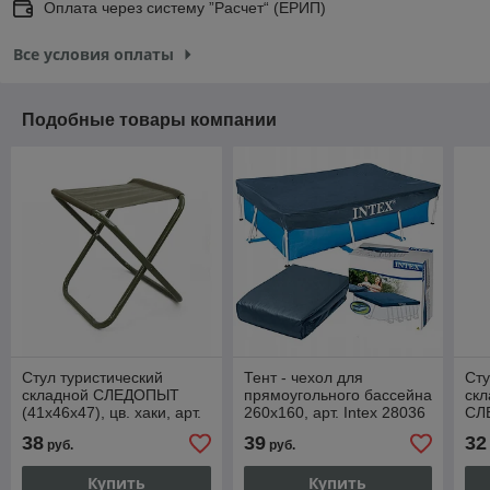
Оплата через систему ”Расчет“ (ЕРИП)
Все условия оплаты
Подобные товары компании
Стул туристический
Тент - чехол для
Сту
складной СЛЕДОПЫТ
прямоугольного бассейна
скл
(41х46х47), цв. хаки, арт.
260х160, арт. Intex 28036
СЛ
PF-FOR-S04
цв.
38
39
32
руб.
руб.
S0
Купить
Купить