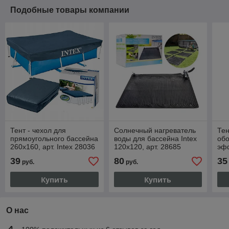
Подобные товары компании
Тент - чехол для
Солнечный нагреватель
Тен
прямоугольного бассейна
воды для бассейна Intex
об
260х160, арт. Intex 28036
120х120, арт. 28685
эфф
арт
39
80
35
руб.
руб.
Купить
Купить
О нас