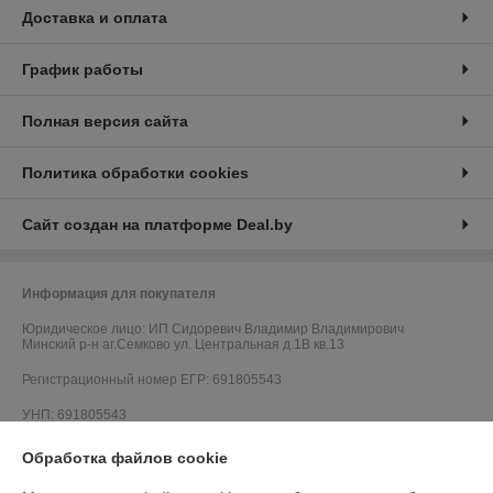
Доставка и оплата
График работы
Полная версия сайта
Политика обработки cookies
Сайт создан на платформе Deal.by
Информация для покупателя
Юридическое лицо:
ИП Сидоревич Владимир Владимирович
Минский р-н аг.Семково ул. Центральная д.1В кв.13
Регистрационный номер ЕГР: 691805543
УНП: 691805543
Регистрационный орган: Минский районный исполнительный комитет,
Обработка файлов cookie
Отдел по контролю за рекламой и защите прав потребителей г. Минск,
ул. Ольшевского, 8 +375 (17) 270-50-24