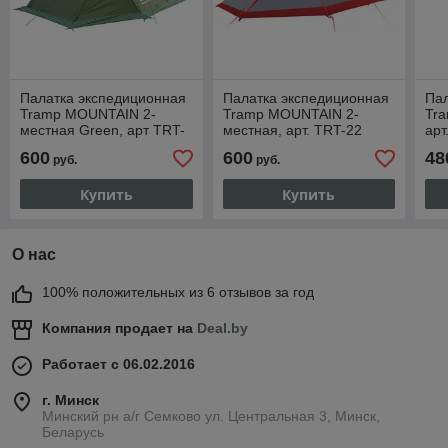
Палатка экспедиционная
Палатка экспедиционная
Па
Tramp MOUNTAIN 2-
Tramp MOUNTAIN 2-
Tra
местная Green, арт TRT-
местная, арт. TRT-22
арт
22g (300х220х120)
(300х220х120)
(26
600
600
48
руб.
руб.
Купить
Купить
О нас
100% положительных из 6 отзывов за год
Компания продает на
Deal.by
Работает с 06.02.2016
г. Минск
Минский рн а/г Семково ул. Центральная 3, Минск,
Беларусь