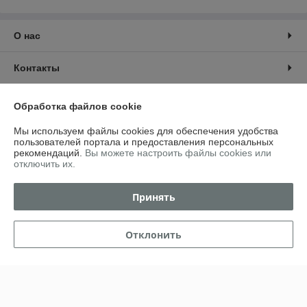
О нас
Контакты
Доставка и оплата
Обработка файлов cookie
Мы используем файлы cookies для обеспечения удобства
График работы
пользователей портала и предоставления персональных
рекомендаций.
Вы можете настроить файлы cookies или
отключить их.
Полная версия сайта
Принять
Политика обработки cookies
Сайт создан на платформе Deal.by
Отклонить
Информация для покупателя
Юридическое лицо:
ИП Сидоревич Владимир Владимирович
Минский р-н аг.Семково ул. Центральная д.1В кв.13