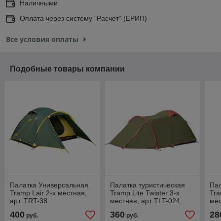
Наличными
Оплата через систему ”Расчет“ (ЕРИП)
Все условия оплаты
Подобные товары компании
Палатка Универсальная
Палатка туристическая
Пал
Tramp Lair 2-х местная,
Tramp Lite Twister 3-х
Tra
арт. TRT-38
местная, арт TLT-024
мес
(300x210х120)
(490х220х130)
(22
400
360
28
руб.
руб.