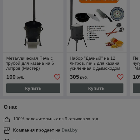
Металлическая Печь с
Набор "Дачный" на 12
Печ
трубой для казана на 6
литров, печь для казана
чуг
литров (Мастер)
усиленная с дымоходом
"Ма
"Премиум" и казаном. В
100
305
10
руб.
руб.
комплекте 8 товаров
Купить
Купить
О нас
100% положительных из 6 отзывов за год
Компания продает на
Deal.by