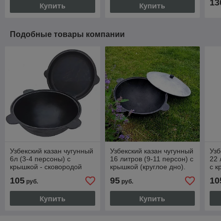
13
Купить
Купить
Подобные товары компании
Узбекский казан чугунный
Узбекский казан чугунный
Узб
6л (3-4 персоны) с
16 литров (9-11 персон) с
22 
крышкой - сковородой
крышкой (круглое дно).
с к
(плоское дно). Наманган
Наманган
На
105
95
10
руб.
руб.
Купить
Купить