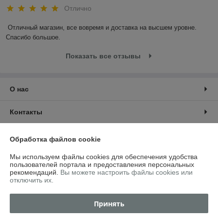
Отлично
Отличный магазин, все вовремя и доставка на высшем уровне. 
Спасибо большое.
Показать все отзывы
О нас
Контакты
Доставка и оплата
Обработка файлов cookie
Мы используем файлы cookies для обеспечения удобства
График работы
пользователей портала и предоставления персональных
рекомендаций.
Вы можете настроить файлы cookies или
отключить их.
Полная версия сайта
Принять
Политика обработки cookies