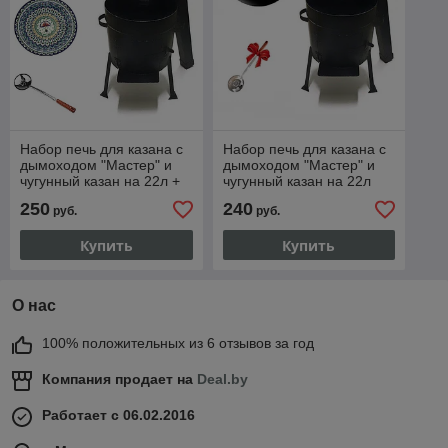
Набор печь для казана с
Набор печь для казана с
дымоходом "Мастер" и
дымоходом "Мастер" и
чугунный казан на 22л +
чугунный казан на 22л
Шумовка и ляган 32 см
(Шумовка и половник в
250
240
руб.
руб.
подарок)
Купить
Купить
О нас
100% положительных из 6 отзывов за год
Компания продает на
Deal.by
Работает с 06.02.2016