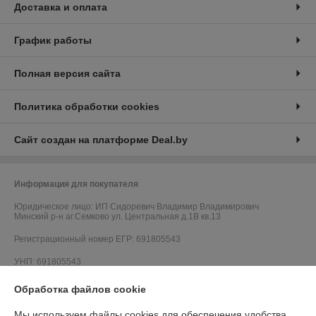
Доставка и оплата
График работы
Полная версия сайта
Политика обработки cookies
Сайт создан на платформе Deal.by
Информация для покупателя
Юридическое лицо:
ИП Сидоревич Владимир Владимирович
Минский р-н аг.Семково ул. Центральная д.1В кв.13
Регистрационный номер ЕГР: 691805543
УНП: 691805543
Регистрационный орган: Минский районный исполнительный комитет,
Обработка файлов cookie
Отдел по контролю за рекламой и защите прав потребителей г. Минск,
ул. Ольшевского, 8 +375 (17) 270-50-24
Мы используем файлы cookies для обеспечения удобства