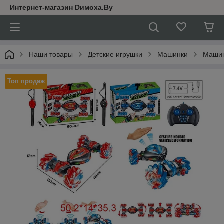
Интернет-магазин Dимoхa.By
Наши товары
Детские игрушки
Машинки
Машин
Топ продаж