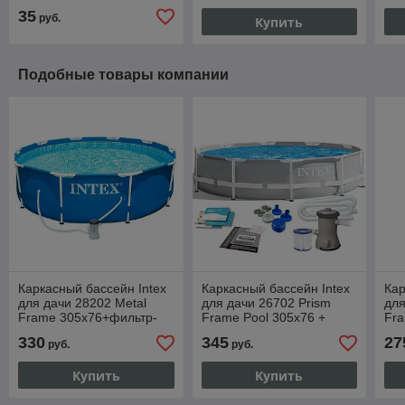
35
руб.
Купить
Подобные товары компании
Каркасный бассейн Intex
Каркасный бассейн Intex
Кар
для дачи 28202 Metal
для дачи 26702 Prism
для
Frame 305x76+фильтр-
Frame Pool 305x76 +
Fra
насос 2000 л/ч
фильтр-насос на 2000 л/ч
330
345
27
руб.
руб.
Купить
Купить