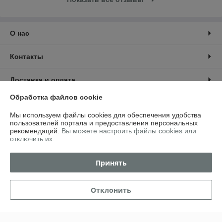
О нас
Контакты
Доставка и оплата
Обработка файлов cookie
График работы
Мы используем файлы cookies для обеспечения удобства
пользователей портала и предоставления персональных
Полная версия сайта
рекомендаций.
Вы можете настроить файлы cookies или
отключить их.
Политика обработки cookies
Принять
Сайт создан на платформе Deal.by
Отклонить
Информация для покупателя
Юридическое лицо:
ИП Сидоревич Владимир Владимирович