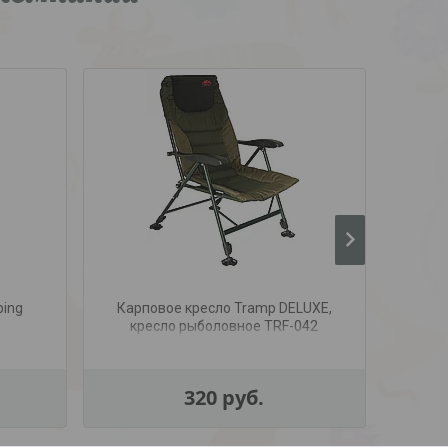
ping
Карповое кресло Tramp DELUXE,
Сту
кресло рыболовное TRF-042
320
руб.