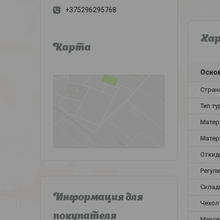
+375296295768
Ха
Карта
Осно
Стран
Тип т
Матер
Матер
Откид
Регул
Склад
Информация для
Чехол
покупателя
Макси