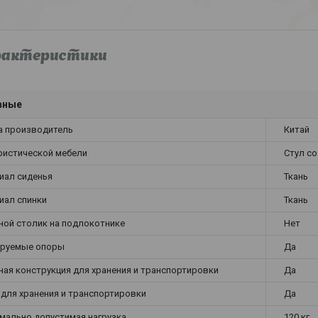
рактеристики
вные
а производитель
Китай
уристической мебели
Стул со
иал сиденья
Ткань
иал спинки
Ткань
ной столик на подлокотнике
Нет
ируемые опоры
Да
ная конструкция для хранения и транспортировки
Да
 для хранения и транспортировки
Да
мально допустимая нагрузка
120 кг