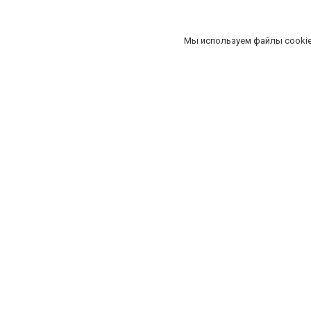
Четверг
09:00-21:00
Пятница
09:00-21:00
Суббота
09:00-21:00
Мы используем файлы cookie
Воскресенье
09:00-21:00
Пала
2