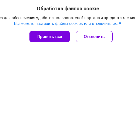
Обработка файлов cookie
С этим товаром такж
s для обеспечения удобства пользователей портала и предоставления
Вы можете настроить файлы cookies или отключить их.
Принять все
Отклонить
тка туристическая Арктика
Шатер-палатка для отдых
-хместная однослойная,
москитной сеткой Lanyu 
210х150х125, арт. 313
1628D (320x320x245)
95
руб.
250
руб.