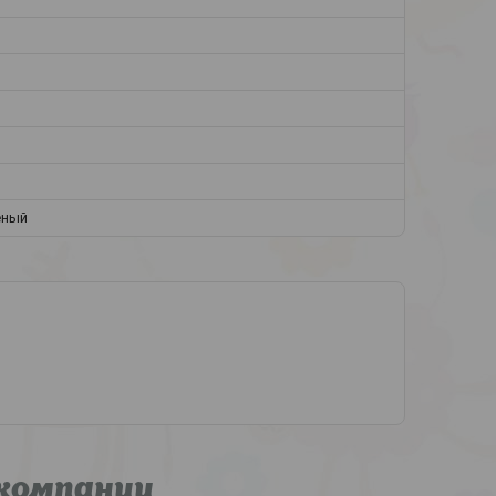
ёный
компании