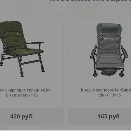
сло карповое складное M-
Кресло карповое MirCam
Elektrostatyk FK6
MIR- CF0945
420
руб.
165
руб.