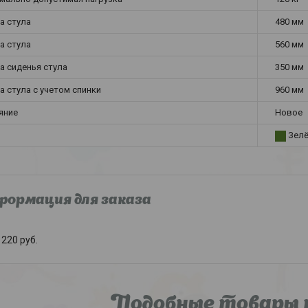
а стула
480 мм
а стула
560 мм
а сиденья стула
350 мм
а стула с учетом спинки
960 мм
яние
Новое
Зел
ормация для заказа
220
руб.
Подобные товары 