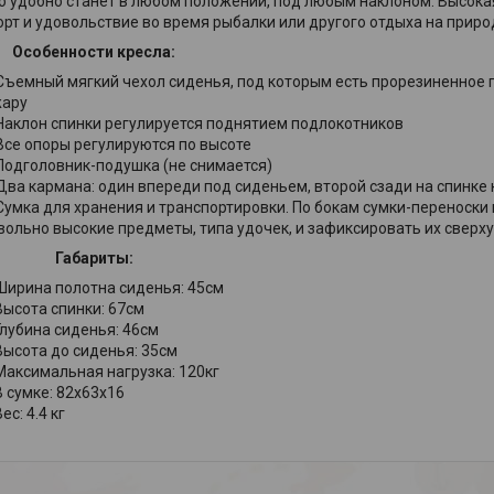
о удобно станет в любом положении, под любым наклоном. Высокая
рт и удовольствие во время рыбалки или другого отдыха на приро
Особенности кресла:
Съемный мягкий чехол сиденья, под которым есть прорезиненное 
жару
Наклон спинки регулируется поднятием подлокотников
Все опоры регулируются по высоте
Подголовник-подушка (не снимается)
Два кармана: один впереди под сиденьем, второй сзади на спинке 
Сумка для хранения и транспортировки. По бокам сумки-переноски
вольно высокие предметы, типа удочек, и зафиксировать их сверх
Габариты:
Ширина полотна сиденья: 45см
Высота спинки: 67см
Глубина сиденья: 46см
Высота до сиденья: 35см
Максимальная нагрузка: 120кг
В сумке: 82х63х16
ес: 4.4 кг