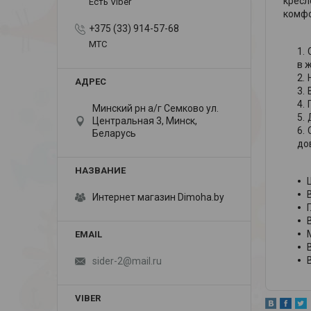
кресл
Есть Viber
комфо
+375 (33) 914-57-68
МТС
в 
Минский рн а/г Семково ул.
Центральная 3, Минск,
Беларусь
до
Интернет магазин Dimoha.by
В
sider-2@mail.ru