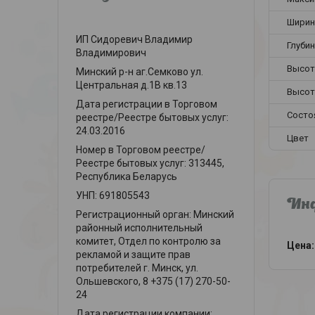
Ширин
ИП Сидоревич Владимир
Глубин
Владимирович
Высот
Минский р-н аг.Семково ул.
Центральная д.1В кв.13
Высот
Дата регистрации в Торговом
Состо
реестре/Реестре бытовых услуг:
24.03.2016
Цвет
Номер в Торговом реестре/
Реестре бытовых услуг: 313445,
Республика Беларусь
УНП: 691805543
Инф
Регистрационный орган: Минский
районный исполнительный
комитет, Отдел по контролю за
Цена:
рекламой и защите прав
потребителей г. Минск, ул.
Ольшевского, 8 +375 (17) 270-50-
24
Дата регистрации компании: