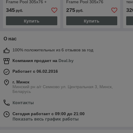
Frame Pool 305x76 +
Frame Pool 305x76
тен
фильтр-насос на 2000 л/ч
267
345
275
32
руб.
руб.
Купить
Купить
О нас
100% положительных из 6 отзывов за год
Компания продает на
Deal.by
Работает с 06.02.2016
г. Минск
Минский рн а/г Семково ул. Центральная 3, Минск,
Беларусь
Контакты
Сегодня работает с 09:00 до 21:00
Показать весь график работы