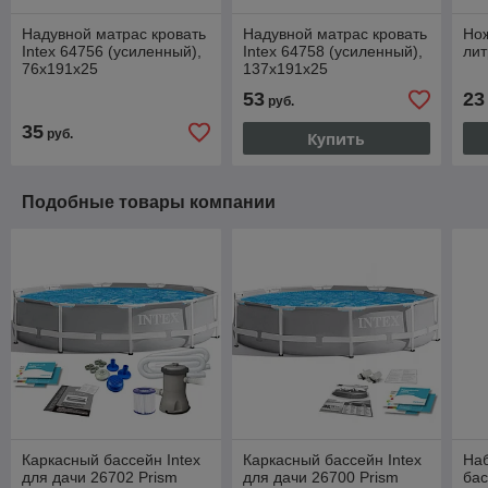
Надувной матрас кровать
Надувной матрас кровать
Нож
Intex 64756 (усиленный),
Intex 64758 (усиленный),
лит
76х191х25
137х191х25
53
23
руб.
35
руб.
Купить
Подобные товары компании
Каркасный бассейн Intex
Каркасный бассейн Intex
Наб
для дачи 26702 Prism
для дачи 26700 Prism
бас