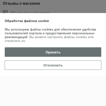
Отзывы о магазине
182 отзывов за всё время
Обработка файлов cookie
Олег
20.07.2026
Мы используем файлы cookies для обеспечения удобства
Хорошо
пользователей портала и предоставления персональных
рекомендаций.
Вы можете настроить файлы cookies или
отключить их.
Светлана
24.04.2026
Отлично
Принять
Отличный магазин, все вовремя и доставка на высшем уровне. 
Спасибо большое.
Отклонить
Показать все отзывы
О нас
Контакты