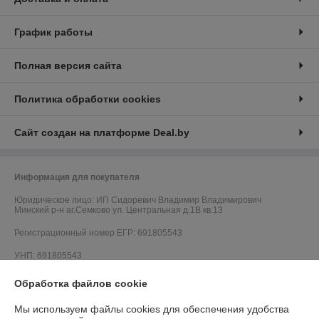
График работы
Полная версия сайта
Политика обработки cookies
Сайт создан на платформе Deal.by
Информация для покупателя
Юридическое лицо:
ИП Сидоревич Владимир Владимирович
Минский р-н аг.Семково ул. Центральная д.1В кв.13
Регистрационный номер ЕГР: 691805543
УНП: 691805543
Регистрационный орган: Минский районный исполнительный комитет,
Обработка файлов cookie
Отдел по контролю за рекламой и защите прав потребителей г. Минск,
ул. Ольшевского, 8 +375 (17) 270-50-24
Мы используем файлы cookies для обеспечения удобства