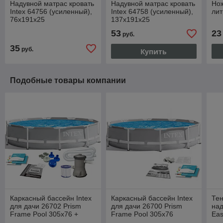
Надувной матрас кровать
Надувной матрас кровать
Нож
Intex 64756 (усиленный),
Intex 64758 (усиленный),
лит
76х191х25
137х191х25
53
23
руб.
35
руб.
Купить
Подобные товары компании
Каркасный бассейн Intex
Каркасный бассейн Intex
Тен
для дачи 26702 Prism
для дачи 26700 Prism
над
Frame Pool 305x76 +
Frame Pool 305x76
Eas
фильтр-насос на 2000 л/ч