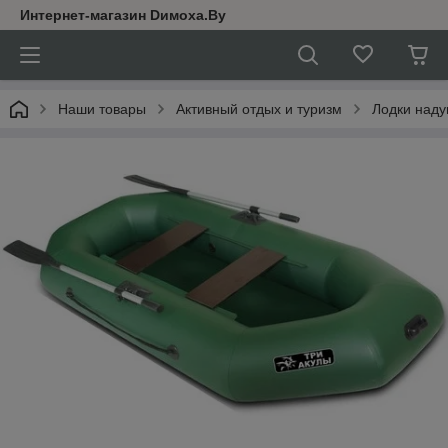
Интернет-магазин Dимoхa.By
Наши товары
Активный отдых и туризм
Лодки над