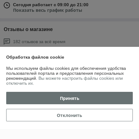
Сегодня работает с 09:00 до 21:00
Показать весь график работы
Отзывы о магазине
182 отзывов за всё время
Олег
20.07.2026
Обработка файлов cookie
Хорошо
Мы используем файлы cookies для обеспечения удобства
пользователей портала и предоставления персональных
рекомендаций.
Вы можете настроить файлы cookies или
Светлана
24.04.2026
отключить их.
Отлично
Принять
Отличный магазин, все вовремя и доставка на высшем уровне. 
Спасибо большое.
Отклонить
Показать все отзывы