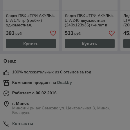
Лодка ПВХ «ТРИ АКУЛЫ»
Лодка ПВХ «ТРИ АКУЛЫ»
Ло
LTA 175 гр (гребки)
LTA 240 двухместная
LTA
одноместная,
(240х123х35)+жилет в
(20
(175х100х29)+жилет в
подарок!
под
393
533
45
руб.
руб.
подарок!
Купить
Купить
О нас
100% положительных из 6 отзывов за год
Компания продает на
Deal.by
Работает с 06.02.2016
г. Минск
Минский рн а/г Семково ул. Центральная 3, Минск,
Беларусь
Контакты