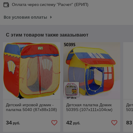
Оплата через систему ”Расчет“ (ЕРИП)
Все условия оплаты
С этим товаром также заказывают
Детский игровой домик -
Детская палатка Домик
Дет
палатка 5040 (87х88х108)
5039S (107х111х104см)
501
34
42
83
руб.
руб.