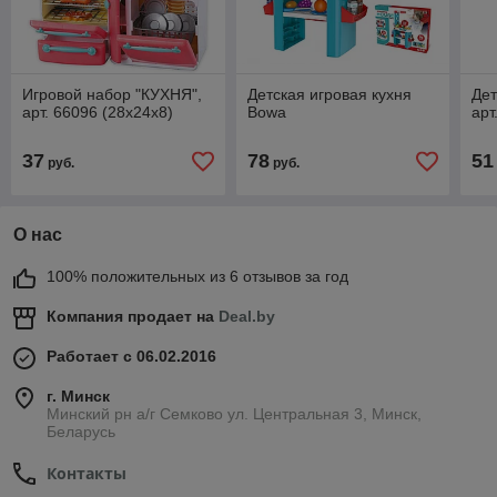
Игровой набор "КУХНЯ",
Детская игровая кухня
Дет
арт. 66096 (28х24х8)
Bowa
арт
37
78
51
руб.
руб.
О нас
100% положительных из 6 отзывов за год
Компания продает на
Deal.by
Работает с 06.02.2016
г. Минск
Минский рн а/г Семково ул. Центральная 3, Минск,
Беларусь
Контакты