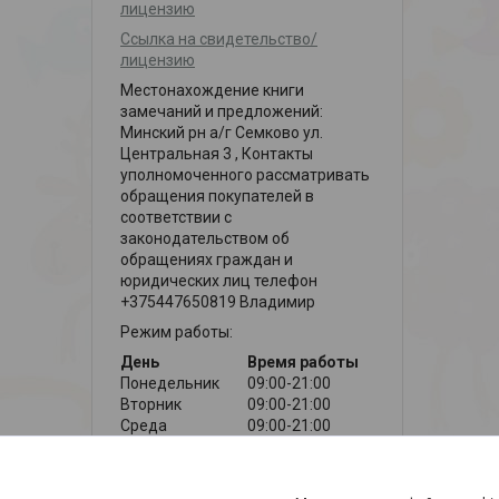
лицензию
Ссылка на свидетельство/
лицензию
Местонахождение книги
замечаний и предложений:
Минский рн а/г Семково ул.
Центральная 3 , Контакты
уполномоченного рассматривать
обращения покупателей в
соответствии с
законодательством об
обращениях граждан и
юридических лиц телефон
+375447650819 Владимир
Режим работы:
День
Время работы
Понедельник
09:00-21:00
Вторник
09:00-21:00
Среда
09:00-21:00
Четверг
09:00-21:00
Пятница
09:00-21:00
Суббота
09:00-21:00