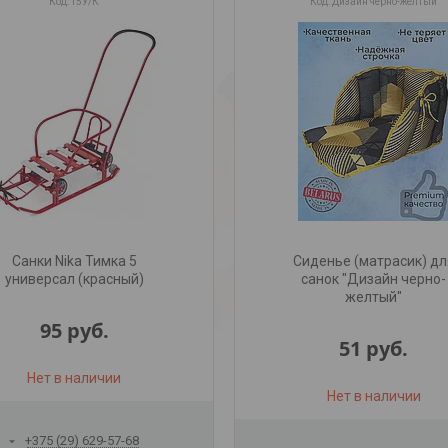
Т5У/К
Дизайн черно-желтый
Санки Nika Тимка 5
Сиденье (матрасик) дл
универсал (красный)
санок "Дизайн черно-
желтый"
95
руб.
51
руб.
Нет в наличии
Нет в наличии
+375 (29) 629-57-68