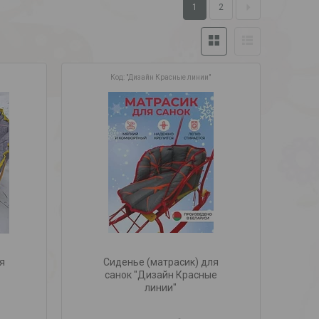
1
2
"Дизайн Красные линии"
я
Сиденье (матрасик) для
санок "Дизайн Красные
линии"