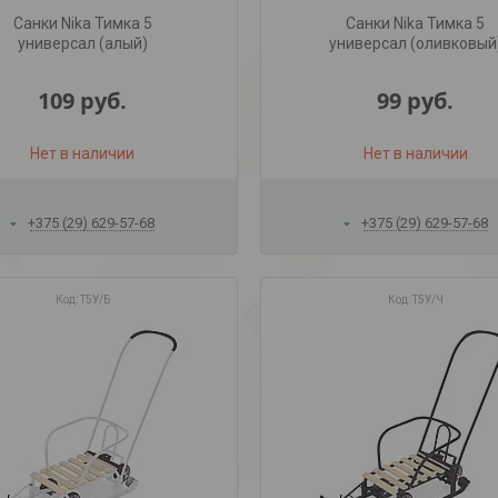
Санки Nika Тимка 5
Санки Nika Тимка 5
универсал (алый)
универсал (оливковый
109
руб.
99
руб.
Нет в наличии
Нет в наличии
+375 (29) 629-57-68
+375 (29) 629-57-68
Т5У/Б
Т5У/Ч