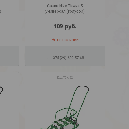
Санки Nika Тимка 5
)
универсал (голубой)
109
руб.
Нет в наличии
+375 (29) 629-57-68
Т5У/32