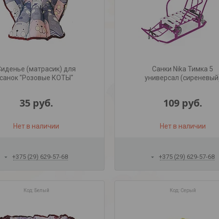
Сиденье (матрасик) для
Санки Nika Тимка 5
санок "Розовые КОТЫ"
универсал (сиреневый
35
руб.
109
руб.
Нет в наличии
Нет в наличии
+375 (29) 629-57-68
+375 (29) 629-57-68
Белый
Серый