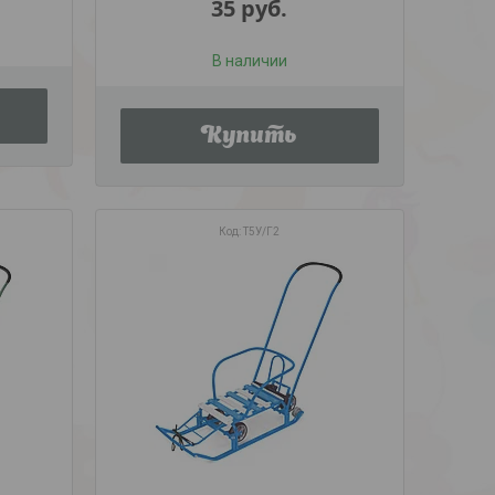
35
руб.
В наличии
Купить
Т5У/Г2